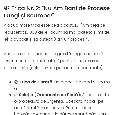
💸 Frica Nr. 2: "Nu Am Bani de Procese
Lungi și Scumpe!"
A doua mare frică este cea a costului. "Am deja de
recuperat 10.000 de lei, acum să mai plătesc și mii de
lei la avocat și să aștept 3 ani un proces?".
Aceasta este o concepție greșită. Legea ne oferă
instrumente **accelerate** pentru recuperarea
datorii certe (cele bazate pe facturi și contracte).
😨
Frica de Durată:
Un proces de fond durează
ani.
✅
Soluția (Ordonanța de Plată):
Aceasta este
o procedură de urgență, judecată rapid, "pe
acte". Nu stăm ani de zile. Putem obține o
hotărâre executorie în câteva săptămâni sau