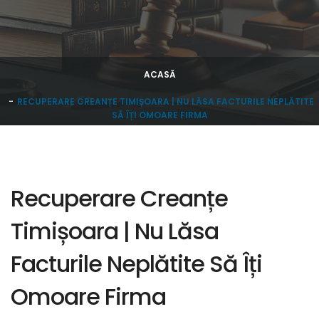
ACASĂ
RECUPERARE CREANȚE TIMIȘOARA | NU LĂSA FACTURILE NEPLĂTITE
SĂ ÎȚI OMOARE FIRMA
Recuperare Creanțe
Timișoara | Nu Lăsa
Facturile Neplătite Să Îți
Omoare Firma