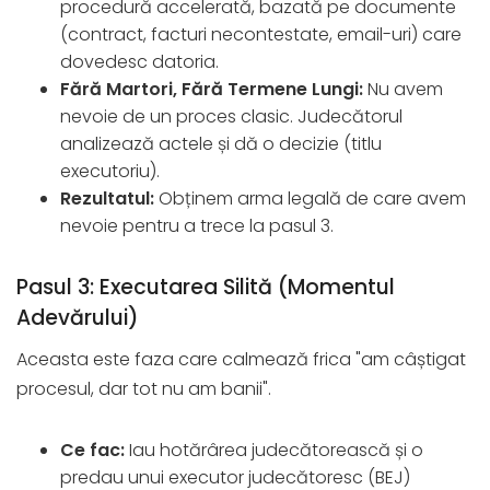
procedură accelerată, bazată pe documente
(contract, facturi necontestate, email-uri) care
dovedesc datoria.
Fără Martori, Fără Termene Lungi:
Nu avem
nevoie de un proces clasic. Judecătorul
analizează actele și dă o decizie (titlu
executoriu).
Rezultatul:
Obținem arma legală de care avem
nevoie pentru a trece la pasul 3.
Pasul 3: Executarea Silită (Momentul
Adevărului)
Aceasta este faza care calmează frica "am câștigat
procesul, dar tot nu am banii".
Ce fac:
Iau hotărârea judecătorească și o
predau unui executor judecătoresc (BEJ)