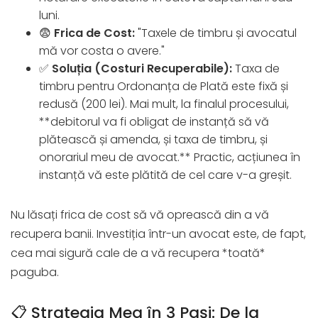
luni.
😨
Frica de Cost:
"Taxele de timbru și avocatul
mă vor costa o avere."
✅
Soluția (Costuri Recuperabile):
Taxa de
timbru pentru Ordonanța de Plată este fixă și
redusă (200 lei). Mai mult, la finalul procesului,
**debitorul va fi obligat de instanță să vă
plătească și amenda, și taxa de timbru, și
onorariul meu de avocat.** Practic, acțiunea în
instanță vă este plătită de cel care v-a greșit.
Nu lăsați frica de cost să vă oprească din a vă
recupera banii. Investiția într-un avocat este, de fapt,
cea mai sigură cale de a vă recupera *toată*
paguba.
📋 Strategia Mea în 3 Pași: De la