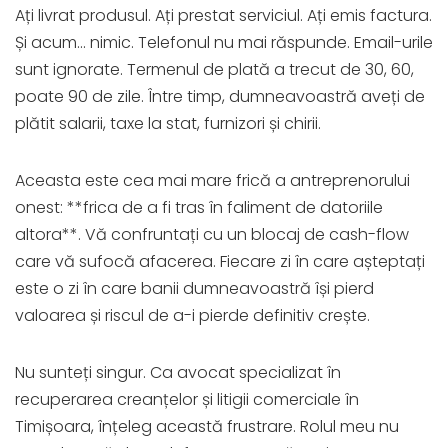
Ați livrat produsul. Ați prestat serviciul. Ați emis factura.
Și acum... nimic. Telefonul nu mai răspunde. Email-urile
sunt ignorate. Termenul de plată a trecut de 30, 60,
poate 90 de zile. Între timp, dumneavoastră aveți de
plătit salarii, taxe la stat, furnizori și chirii.
Aceasta este cea mai mare frică a antreprenorului
onest: **frica de a fi tras în faliment de datoriile
altora**. Vă confruntați cu un blocaj de cash-flow
care vă sufocă afacerea. Fiecare zi în care așteptați
este o zi în care banii dumneavoastră își pierd
valoarea și riscul de a-i pierde definitiv crește.
Nu sunteți singur. Ca avocat specializat în
recuperarea creanțelor și litigii comerciale în
Timișoara, înțeleg această frustrare. Rolul meu nu