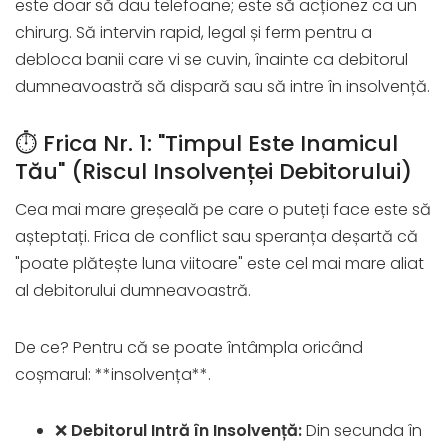
este doar să dau telefoane; este să acționez ca un
chirurg. Să intervin rapid, legal și ferm pentru a
debloca banii care vi se cuvin, înainte ca debitorul
dumneavoastră să dispară sau să intre în insolvență.
⏱️ Frica Nr. 1: "Timpul Este Inamicul
Tău" (Riscul Insolvenței Debitorului)
Cea mai mare greșeală pe care o puteți face este să
așteptați. Frica de conflict sau speranța deșartă că
"poate plătește luna viitoare" este cel mai mare aliat
al debitorului dumneavoastră.
De ce? Pentru că se poate întâmpla oricând
coșmarul: **insolvența**.
❌
Debitorul Intră în Insolvență:
Din secunda în