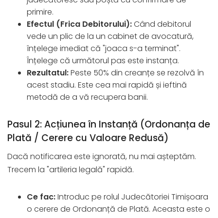
primire.
Efectul (Frica Debitorului):
Când debitorul
vede un plic de la un cabinet de avocatură,
înțelege imediat că "joaca s-a terminat".
Înțelege că următorul pas este instanța.
Rezultatul:
Peste 50% din creanțe se rezolvă în
acest stadiu. Este cea mai rapidă și ieftină
metodă de a vă recupera banii.
Pasul 2: Acțiunea în Instanță (Ordonanța de
Plată / Cerere cu Valoare Redusă)
Dacă notificarea este ignorată, nu mai așteptăm.
Trecem la "artileria legală" rapidă.
Ce fac:
Introduc pe rolul Judecătoriei Timișoara
o cerere de Ordonanță de Plată. Aceasta este o