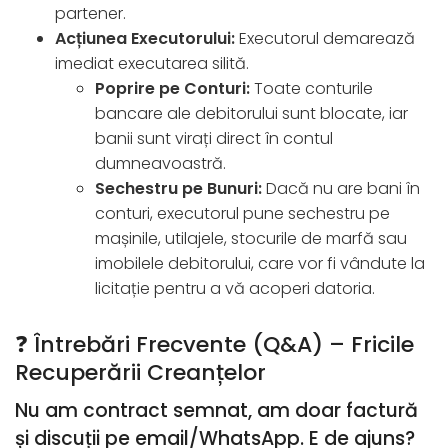
partener.
Acțiunea Executorului:
Executorul demarează
imediat executarea silită.
Poprire pe Conturi:
Toate conturile
bancare ale debitorului sunt blocate, iar
banii sunt virați direct în contul
dumneavoastră.
Sechestru pe Bunuri:
Dacă nu are bani în
conturi, executorul pune sechestru pe
mașinile, utilajele, stocurile de marfă sau
imobilele debitorului, care vor fi vândute la
licitație pentru a vă acoperi datoria.
❓ Întrebări Frecvente (Q&A) – Fricile
Recuperării Creanțelor
Nu am contract semnat, am doar factură
și discuții pe email/WhatsApp. E de ajuns?