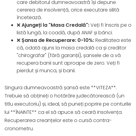
care debitorul dumneavoastră își depune
cererea de insolvență, orice executare silită
încetează.
❌
Ajungeți la "Masa Credală":
Veți fi înscris pe o
listă lungă, la coadă, după ANAF și bănci.
❌
Șansa de Recuperare: 0-10%:
Realitatea este
că, odată ajuns la masa credală ca și creditor
"chirografar" (fără garanții), șansele de a vă
recupera banii sunt aproape de zero. Veți fi
pierdut și munca, și banii.
Singura dumneavoastră șansă este **VITEZA**.
Trebuie să obțineți o hotărâre judecătorească (un
titlu executoriu) și, ideal, să puneți poprire pe conturile
lui **ÎNAINTE** ca el să apuce să ceară insolvența.
Recuperarea creanțelor este o cursă contra-
cronometru.