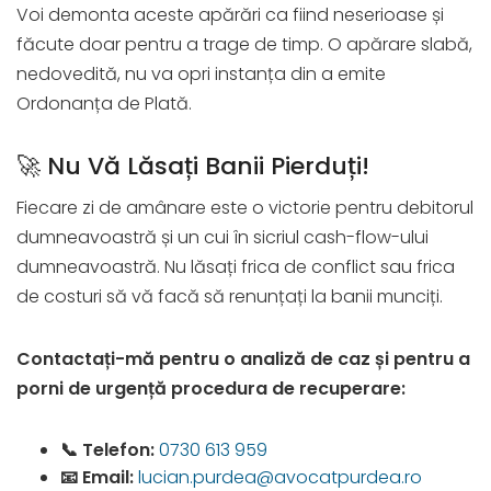
Voi demonta aceste apărări ca fiind neserioase și
făcute doar pentru a trage de timp. O apărare slabă,
nedovedită, nu va opri instanța din a emite
Ordonanța de Plată.
🚀 Nu Vă Lăsați Banii Pierduți!
Fiecare zi de amânare este o victorie pentru debitorul
dumneavoastră și un cui în sicriul cash-flow-ului
dumneavoastră. Nu lăsați frica de conflict sau frica
de costuri să vă facă să renunțați la banii munciți.
Contactați-mă pentru o analiză de caz și pentru a
porni de urgență procedura de recuperare:
📞 Telefon:
0730 613 959
📧 Email:
lucian.purdea@avocatpurdea.ro