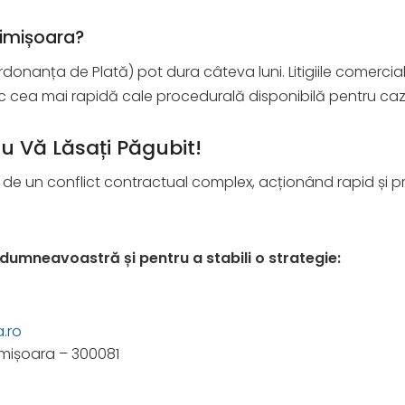
Timișoara?
donanța de Plată) pot dura câteva luni. Litigiile comerci
esc cea mai rapidă cale procedurală disponibilă pentru c
u Vă Lăsați Păgubit!
de un conflict contractual complex, acționând rapid și prof
dumneavoastră și pentru a stabili o strategie:
.ro
Timișoara – 300081