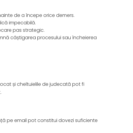
, înainte de a începe orice demers.
dică impecabilă.
ecare pas strategic.
eamnă câștigarea procesului sau încheierea
cat și cheltuielile de judecată pot fi
.
ță pe email pot constitui dovezi suficiente