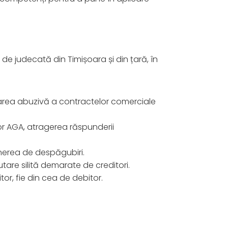
 de judecată din Timișoara și din țară, în
rea abuzivă a contractelor comerciale
lor AGA, atragerea răspunderii
inerea de despăgubiri.
are silită demarate de creditori.
itor, fie din cea de debitor.