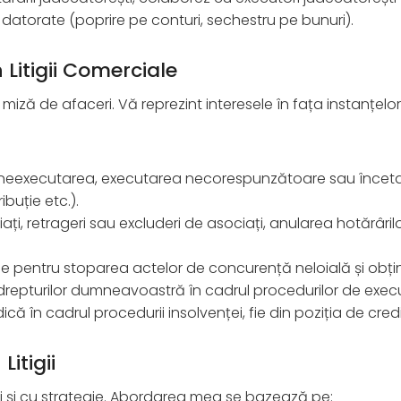
datorate (poprire pe conturi, sechestru pe bunuri).
Litigii Comerciale
 miză de afaceri. Vă reprezint interesele în fața instanțelor
 neexecutarea, executarea necorespunzătoare sau înceta
ribuție etc.).
iați, retrageri sau excluderi de asociați, anularea hotărâri
iție pentru stoparea actelor de concurență neloială și obț
epturilor dumneavoastră în cadrul procedurilor de execut
dică în cadrul procedurii insolvenței, fie din poziția de cred
itigii
i și cu strategie. Abordarea mea se bazează pe: