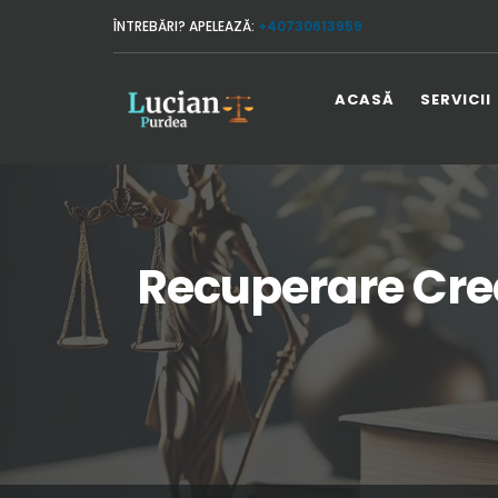
ÎNTREBĂRI? APELEAZĂ:
+40730613959
ACASĂ
SERVICII
Recuperare Crea