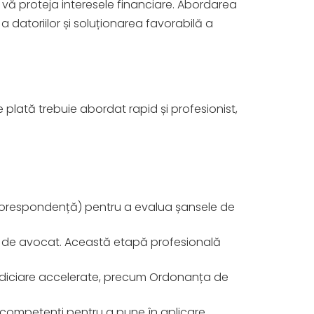
 a vă proteja interesele financiare. Abordarea
datoriilor și soluționarea favorabilă a
e plată trebuie abordat rapid și profesionist,
 corespondență) pentru a evalua șansele de
et de avocat. Această etapă profesională
judiciare accelerate, precum Ordonanța de
 competenți pentru a pune în aplicare