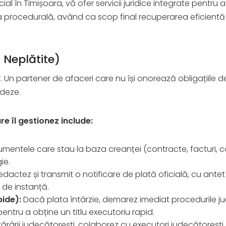
cial în Timișoara, vă ofer servicii juridice integrate pentru
procedurală, având ca scop final recuperarea eficientă a 
 Neplătite)
. Un partener de afaceri care nu își onorează obligațiile d
adeze.
e îl gestionez include:
mentele care stau la baza creanței (contracte, facturi,
ie.
dactez și transmit o notificare de plată oficială, cu ant
 de instanță.
pide):
Dacă plata întârzie, demarez imediat procedurile 
ntru a obține un titlu executoriu rapid.
rârii judecătorești, colaborez cu executori judecătorești