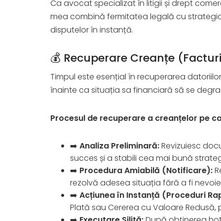
Ca avocat specializat în litigii și drept comer
mea combină fermitatea legală cu strategia 
disputelor în instanță.
💰 Recuperare Creanțe (Facturi
Timpul este esențial în recuperarea datoriilor
înainte ca situația sa financiară să se degr
Procesul de recuperare a creanțelor pe car
➡️
Analiza Preliminară:
Revizuiesc docu
succes și a stabili cea mai bună strateg
➡️
Procedura Amiabilă (Notificare):
Re
rezolvă adesea situația fără a fi nevoie
➡️
Acțiunea în Instanță (Proceduri Ra
Plată sau Cererea cu Valoare Redusă, pe
➡️
Executare Silită:
După obținerea hotă