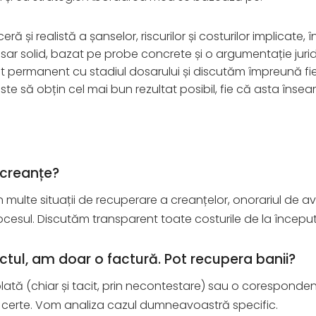
eră și realistă a șanselor, riscurilor și costurilor implicate
ar solid, bazat pe probe concrete și o argumentație juri
nt permanent cu stadiul dosarului și discutăm împreună fi
te să obțin cel mai bun rezultat posibil, fie că asta îns
 creanțe?
 multe situații de recuperare a creanțelor, onorariul de avo
ocesul. Discutăm transparent toate costurile de la început
tul, am doar o factură. Pot recupera banii?
plată (chiar și tacit, prin necontestare) sau o coresponden
nțe certe. Vom analiza cazul dumneavoastră specific.