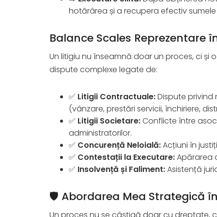
hotărârea și a recupera efectiv sumele 
Balance Scales Reprezentare în 
Un litigiu nu înseamnă doar un proces, ci și o
dispute complexe legate de:
✅
Litigii Contractuale:
Dispute privind
(vânzare, prestări servicii, închiriere, dist
✅
Litigii Societare:
Conflicte între asoc
administratorilor.
✅
Concurență Neloială:
Acțiuni în just
✅
Contestații la Executare:
Apărarea dr
✅
Insolvență și Faliment:
Asistență juri
🛡️ Abordarea Mea Strategică în L
Un proces nu se câștigă doar cu dreptate, c