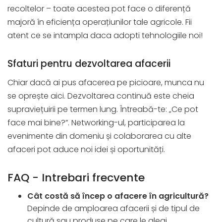
recoltelor – toate acestea pot face o diferență
majoră în eficiența operațiunilor tale agricole. Fii
atent ce se intampla daca adopti tehnologiile noi!
Sfaturi pentru dezvoltarea afacerii
Chiar dacă ai pus afacerea pe picioare, munca nu
se oprește aici. Dezvoltarea continuă este cheia
supraviețuirii pe termen lung. Întreabă-te: „Ce pot
face mai bine?”. Networking-ul, participarea la
evenimente din domeniu și colaborarea cu alte
afaceri pot aduce noi idei și oportunități.
FAQ - Intrebari frecvente
Cât costă să încep o afacere în agricultură?
Depinde de amploarea afacerii și de tipul de
cultură sau produse pe care le alegi.