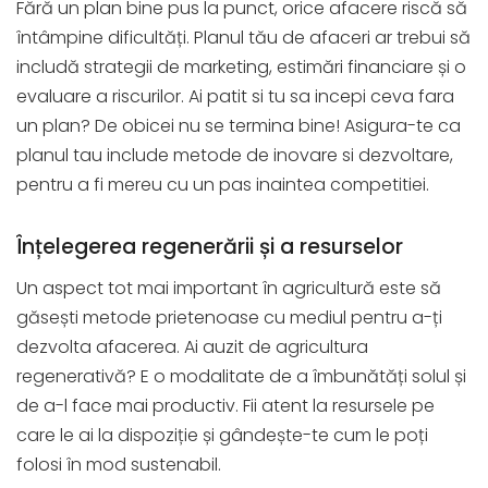
Fără un plan bine pus la punct, orice afacere riscă să
întâmpine dificultăți. Planul tău de afaceri ar trebui să
includă strategii de marketing, estimări financiare și o
evaluare a riscurilor. Ai patit si tu sa incepi ceva fara
un plan? De obicei nu se termina bine! Asigura-te ca
planul tau include metode de inovare si dezvoltare,
pentru a fi mereu cu un pas inaintea competitiei.
Înțelegerea regenerării și a resurselor
Un aspect tot mai important în agricultură este să
găsești metode prietenoase cu mediul pentru a-ți
dezvolta afacerea. Ai auzit de agricultura
regenerativă? E o modalitate de a îmbunătăți solul și
de a-l face mai productiv. Fii atent la resursele pe
care le ai la dispoziție și gândește-te cum le poți
folosi în mod sustenabil.