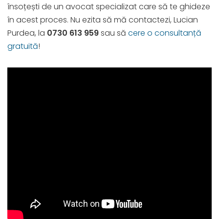
însoțești de un avocat specializat care să te ghideze
în acest proces. Nu ezita să mă contactezi, Lucian
Purdea, la
0730 613 959
sau să
cere o consultanță
gratuită
!