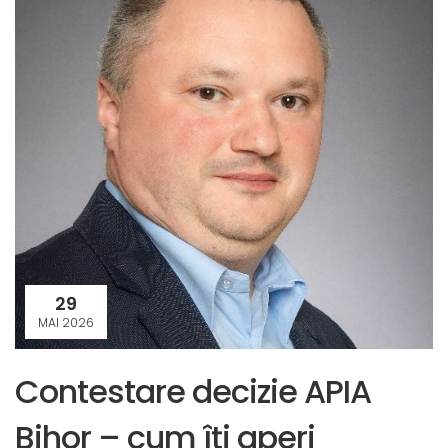
29
MAI 2026
Contestare decizie APIA
Bihor – cum îți aperi