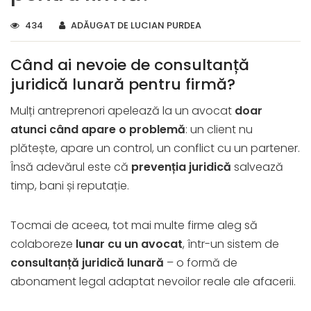
434
ADĂUGAT DE LUCIAN PURDEA
Când ai nevoie de consultanță
juridică lunară pentru firmă?
Mulți antreprenori apelează la un avocat
doar
atunci când apare o problemă
: un client nu
plătește, apare un control, un conflict cu un partener.
Însă adevărul este că
prevenția juridică
salvează
timp, bani și reputație.
Tocmai de aceea, tot mai multe firme aleg să
colaboreze
lunar cu un avocat
, într-un sistem de
consultanță juridică lunară
– o formă de
abonament legal adaptat nevoilor reale ale afacerii.