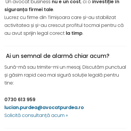
Un avocat business
nu e un cost
, ci o
investiție în
siguranța firmei tale
.
Lucrez cu firme din Timișoara care și-au stabilizat
activitatea și și-au crescut profitul tocmai pentru că
au avut sprijin legal corect
la timp
.
Ai un semnal de alarmă chiar acum?
Sună-mă sau trimite-mi un mesaj. Discutăm punctual
și găsim rapid cea mai sigură soluție legală pentru
tine:
0730 613 959
lucian.purdea@avocatpurdea.ro
Solicită consultanță acum »