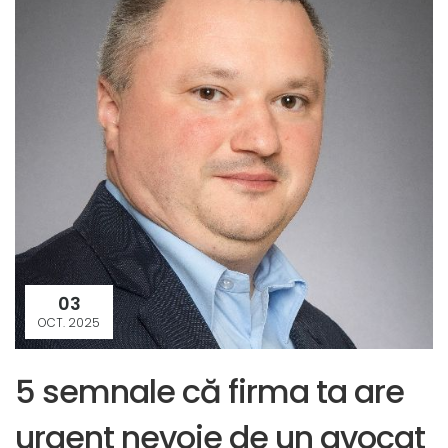
03
OCT. 2025
5 semnale că firma ta are
urgent nevoie de un avocat